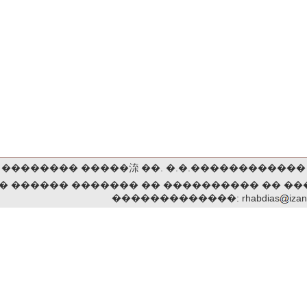
�������� �����㳿 ��. �.�.������������ ��
� ������ ������� �� ���������� �� ��
�������������: rhabdias
izan