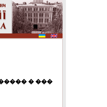
����� � ���